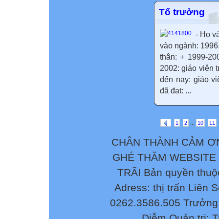
Tổ trưởng
- Họ v
vào ngành: 1996
thân: + 1999-20
2002: giáo viên
đến nay: giáo v
đã đạt: ...
...
1
2
10
11
CHÂN THÀNH CẢM ƠN
GHÉ THĂM WEBSITE
TRÃI Bản quyền thuộ
Adress: thị trấn Liên 
0262.3586.505 Trưởng 
Diễm Quản trị: 