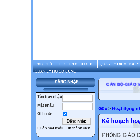
Trang chủ
HOC TRỰC TUYẾN
QUẢN LÝ ĐIỂM HỌC S
QUẢN LÝ HỒ SƠ CCVC
ĐĂNG NHẬP
CÁN BỘ-GIÁO
Tên truy nhập
Mật khẩu
Gốc
>
Hoạt động n
Ghi nhớ
Kế hoạch hoạ
Quên mật khẩu
ĐK thành viên
PHÒNG GIÁO D