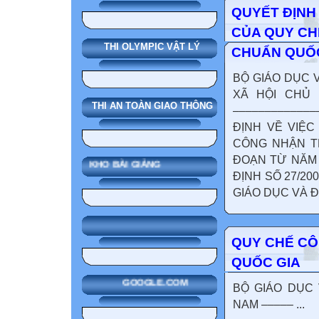
QUYẾT ĐỊNH 
CỦA QUY C
THI OLYMPIC VẬT LÝ
CHUẨN QUỐC
BỘ GIÁO DỤC V
XÃ HỘI CHỦ N
THI AN TOÀN GIAO THÔNG
––––––––––––––
ĐỊNH VỀ VIỆC
CÔNG NHẬN T
ĐOẠN TỪ NĂM 
KHO BÀI GIẢNG
ĐỊNH SỐ 27/20
GIÁO DỤC VÀ Đ
QUY CHẾ C
QUỐC GIA
GOOGLE.COM
BỘ GIÁO DỤC 
NAM ––––– ...