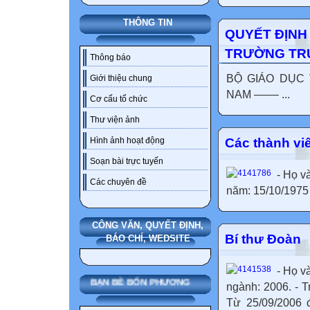
THÔNG TIN
QUYẾT ĐỊNH
TRƯỜNG TR
Thông báo
BỘ GIÁO DỤC 
Giới thiệu chung
NAM –––– ...
Cơ cấu tổ chức
Thư viện ảnh
Các thành vi
Hình ảnh hoạt động
Soạn bài trực tuyến
- Họ v
Các chuyên đề
năm: 15/10/1975 
CÔNG VĂN, QUYẾT ĐỊNH,
Bí thư Đoàn
BÁO CHÍ, WEDSITE
- Họ v
BẠN BÈ BỐN PHƯƠNG
ngành: 2006. - 
Từ 25/09/2006 