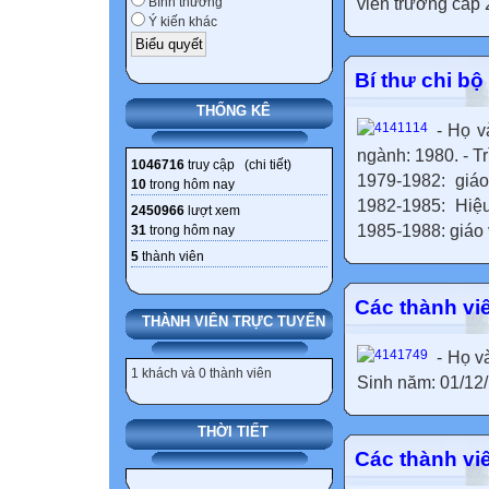
viên trường cấp 
Bình thường
Ý kiến khác
Bí thư chi bộ
THỐNG KÊ
- Họ v
ngành: 1980. - T
1046716
truy cập (
chi tiết
)
1979-1982: gi
10
trong hôm nay
1982-1985: Hi
2450966
lượt xem
1985-1988: giáo 
31
trong hôm nay
5
thành viên
Các thành vi
THÀNH VIÊN TRỰC TUYẾN
- Họ v
1 khách và 0 thành viên
Sinh năm: 01/12/
THỜI TIẾT
Các thành vi