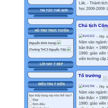
Lăk. - Thành tí
học 2008-2009: L
TIN TỨC THẾ GIỚI
Chủ tịch Côn
HỖ TRỢ TRỰC TUYẾN
- Họ v
Năm vào ngành: 
(Nguyễn Đình Hưng)
bản thân: + 198
(Trường THCS Nguyễn Trãi)
1990: giáo viên
viên trường cấp 
LỜI HAY Ý ĐẸP
Tổ trưởng
ĐIỀU TRA Ý KIẾN
- Họ v
Năm vào ngành: 
Bạn thấy trang này như thế nào?
bản thân: + 198
Đẹp
1990: giáo viên
Đơn điệu