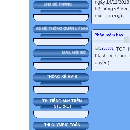
ngày 14/11/2013
CHỦ ĐỀ THÁNG
hệ thông sBieeu
mục Trường) ...
SMAS HỆ THỐNG QUẢN LÝ NHÀ TRƯỜNG
Phần mêm hay
TOP H
MAIL NỘI BỘ
Flash Intro and
quyền) ...
THỐNG KÊ EMIS
THI TIẾNG ANH TRÊN
INTERNET
THI OLYMPIC TOÁN