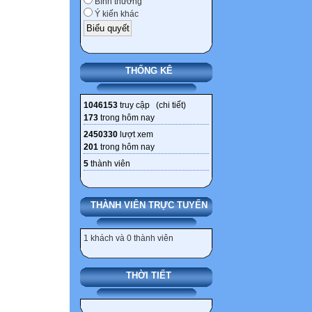
Bình thường
Ý kiến khác
THỐNG KÊ
1046153
truy cập (
chi tiết
)
173
trong hôm nay
2450330
lượt xem
201
trong hôm nay
5
thành viên
THÀNH VIÊN TRỰC TUYẾN
1 khách và 0 thành viên
THỜI TIẾT