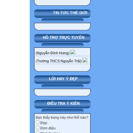
TIN TỨC THẾ GIỚI
HỖ TRỢ TRỰC TUYẾN
(Nguyễn Đình Hưng)
(Trường THCS Nguyễn Trãi)
LỜI HAY Ý ĐẸP
ĐIỀU TRA Ý KIẾN
Bạn thấy trang này như thế nào?
Đẹp
Đơn điệu