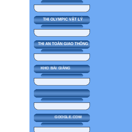
THI OLYMPIC VẬT LÝ
THI AN TOÀN GIAO THÔNG
KHO BÀI GIẢNG
GOOGLE.COM