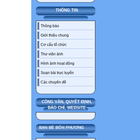
THÔNG TIN
Thông báo
Giới thiệu chung
Cơ cấu tổ chức
Thư viện ảnh
Hình ảnh hoạt động
Soạn bài trực tuyến
Các chuyên đề
CÔNG VĂN, QUYẾT ĐỊNH,
BÁO CHÍ, WEDSITE
BẠN BÈ BỐN PHƯƠNG