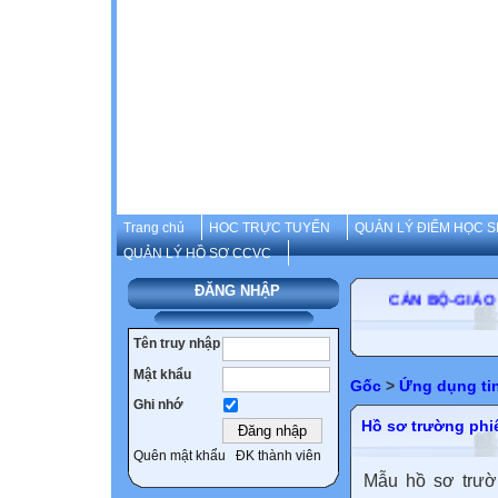
Trang chủ
HOC TRỰC TUYẾN
QUẢN LÝ ĐIỂM HỌC S
QUẢN LÝ HỒ SƠ CCVC
ĐĂNG NHẬP
CÁN BỘ-GIÁO VI
Tên truy nhập
Mật khẩu
Gốc
>
Ứng dụng ti
Ghi nhớ
Hồ sơ trường phi
Quên mật khẩu
ĐK thành viên
Mẫu hồ sơ trườ