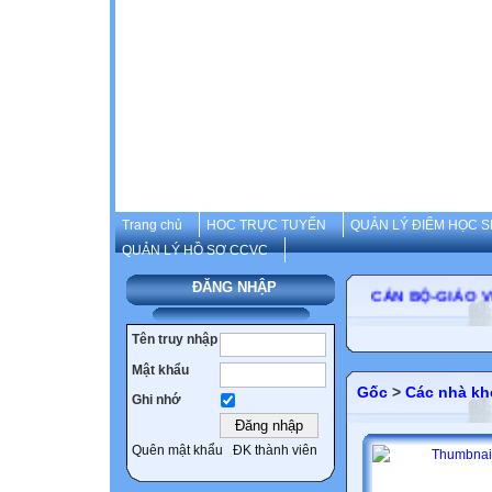
Trang chủ
HOC TRỰC TUYẾN
QUẢN LÝ ĐIỂM HỌC S
QUẢN LÝ HỒ SƠ CCVC
ĐĂNG NHẬP
CÁN BỘ-GIÁO 
Tên truy nhập
Mật khẩu
Gốc
>
Các nhà kh
Ghi nhớ
Quên mật khẩu
ĐK thành viên