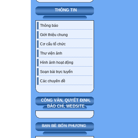
THÔNG TIN
Thông báo
Giới thiệu chung
Cơ cấu tổ chức
Thư viện ảnh
Hình ảnh hoạt động
Soạn bài trực tuyến
Các chuyên đề
CÔNG VĂN, QUYẾT ĐỊNH,
BÁO CHÍ, WEDSITE
BẠN BÈ BỐN PHƯƠNG