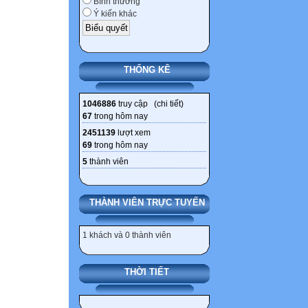
Bình thường
Ý kiến khác
THỐNG KÊ
1046886
truy cập (
chi tiết
)
67
trong hôm nay
2451139
lượt xem
69
trong hôm nay
5
thành viên
THÀNH VIÊN TRỰC TUYẾN
1 khách và 0 thành viên
THỜI TIẾT