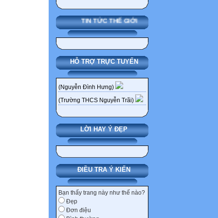
TIN TỨC THẾ GIỚI
HỖ TRỢ TRỰC TUYẾN
(Nguyễn Đình Hưng)
(Trường THCS Nguyễn Trãi)
LỜI HAY Ý ĐẸP
ĐIỀU TRA Ý KIẾN
Bạn thấy trang này như thế nào?
Đẹp
Đơn điệu