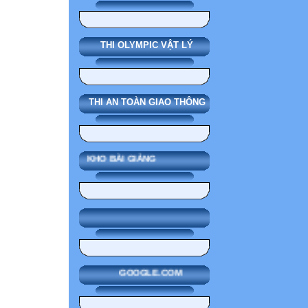
THI OLYMPIC VẬT LÝ
THI AN TOÀN GIAO THÔNG
KHO BÀI GIẢNG
GOOGLE.COM