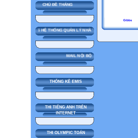
CHỦ ĐỀ THÁNG
Gibbs
SMAS HỆ THỐNG QUẢN LÝ NHÀ TRƯỜNG
MAIL NỘI BỘ
THỐNG KÊ EMIS
THI TIẾNG ANH TRÊN
INTERNET
THI OLYMPIC TOÁN