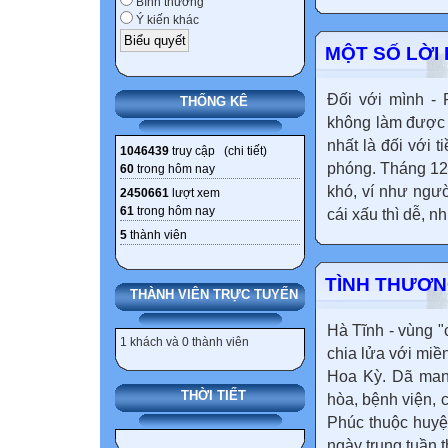
Bình thường
Ý kiến khác
MỘT SỐ LỜI
Đối với mình - 
THỐNG KÊ
không làm được vi
nhất là đối với 
1046439
truy cập (
chi tiết
)
phóng. Tháng 12 
60
trong hôm nay
khó, ví như ngườ
2450661
lượt xem
61
trong hôm nay
cái xấu thì dễ, nh
5
thành viên
TÌNH THƯƠN
THÀNH VIÊN TRỰC TUYẾN
Hà Tĩnh - vùng 
1 khách và 0 thành viên
chia lửa với miề
Hoa Kỳ. Dã man 
THỜI TIẾT
hòa, bệnh viện, 
Phúc thuộc huyệ
ngày trung tuần 