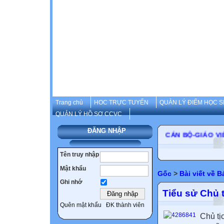
Trang chủ
HOC TRỰC TUYẾN
QUẢN LÝ ĐIỂM HỌC S
QUẢN LÝ HỒ SƠ CCVC
ĐĂNG NHẬP
CÁN BỘ-GIÁ
Tên truy nhập
Mật khẩu
Gốc
>
Bài viết về 
Ghi nhớ
Tiểu sử Chủ 
Quên mật khẩu
ĐK thành viên
Chủ tị