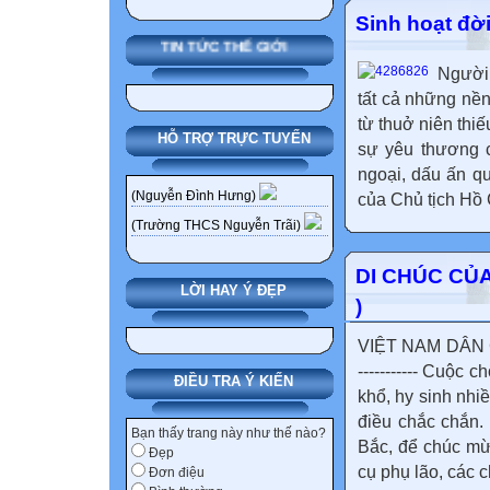
Sinh hoạt đờ
TIN TỨC THẾ GIỚI
Người 
tất cả những nề
từ thuở niên thi
HỖ TRỢ TRỰC TUYẾN
sự yêu thương 
ngoại, dấu ấn q
(Nguyễn Đình Hưng)
của Chủ tịch Hồ 
(Trường THCS Nguyễn Trãi)
DI CHÚC CỦA
LỜI HAY Ý ĐẸP
)
VIỆT NAM DÂN CH
----------- Cuộc
ĐIỀU TRA Ý KIẾN
khổ, hy sinh nhi
điều chắc chắn.
Bạn thấy trang này như thế nào?
Bắc, để chúc mừ
Đẹp
cụ phụ lão, các c
Đơn điệu