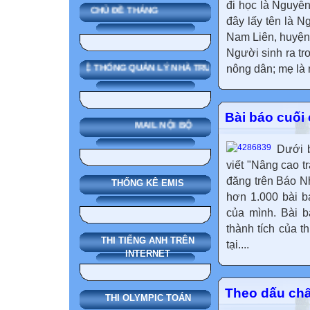
đi học là Nguyễ
CHỦ ĐỀ THÁNG
đây lấy tên là N
Nam Liên, huyện
Người sinh ra tr
nông dân; mẹ là 
SMAS HỆ THỐNG QUẢN LÝ NHÀ TRƯỜNG
Bài báo cuối
MAIL NỘI BỘ
Dưới b
viết "Nâng cao t
đăng trên Báo Nh
THỐNG KÊ EMIS
hơn 1.000 bài b
của mình. Bài b
thành tích của t
THI TIẾNG ANH TRÊN
tại....
INTERNET
Theo dấu ch
THI OLYMPIC TOÁN