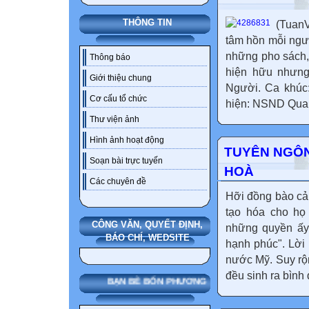
THÔNG TIN
(TuanV
tâm hồn mỗi ngườ
những pho sách, 
Thông báo
hiện hữu nhưng 
Giới thiệu chung
Người. Ca khúc:
Cơ cấu tổ chức
hiện: NSND Quan
Thư viện ảnh
Hình ảnh hoạt động
TUYÊN NGÔN
Soạn bài trực tuyến
HOÀ
Các chuyên đề
Hỡi đồng bào cả
tạo hóa cho họ
CÔNG VĂN, QUYẾT ĐỊNH,
những quyền ấy
BÁO CHÍ, WEDSITE
hạnh phúc". Lời
nước Mỹ. Suy rộng
đều sinh ra bình 
BẠN BÈ BỐN PHƯƠNG