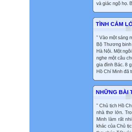
và giác ngộ họ. B
TÌNH CẢM L
" Vào một sáng m
Bộ Thương binh 
Hà Nội. Một ngôi 
nghe một câu ch
gia đình Bác. 8
Hồ Chí Minh đã t
NHỮNG BÀI 
" Chủ tịch Hồ Chí
nhà thơ lớn. Tr
Minh làm rất nh
khác của Chủ tị