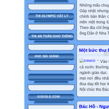
Những mẩu chuyệ
Góp nhặt nhưng 
THI OLYMPIC VẬT LÝ
chính bản thân 
mồn một trong từ
Theo địa chỉ ông
ông Dân ở Nha Tr
THI AN TOÀN GIAO THÔNG
Một bức thư l
KHO BÀI GIẢNG
" Vào 
cả nước thường 
ngành giáo dục.
mọi nơi đều nhấ
đua dạy tốt học
Nội chúc thọ Bác
GOOGLE.COM
Bác Hồ - Ngườ