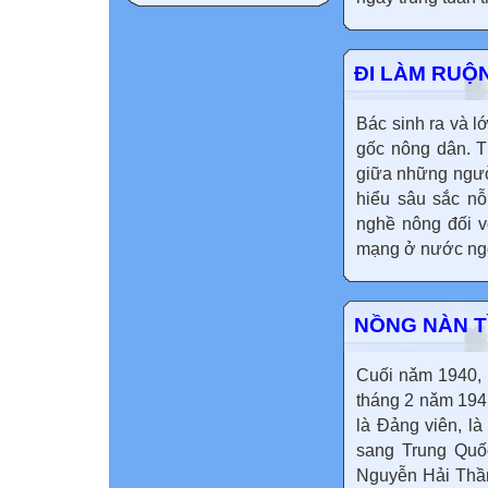
ĐI LÀM RUỘ
Bác sinh ra và l
gốc nông dân. T
giữa những ngườ
hiểu sâu sắc nỗ
nghề nông đối v
mạng ở nước ngo
NỒNG NÀN T
Cuối nǎm 1940,
tháng 2 nǎm 1941
là Đảng viên, l
sang Trung Quố
Nguyễn Hải Thần