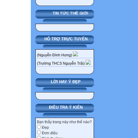
TIN TỨC THẾ GIỚI
HỖ TRỢ TRỰC TUYẾN
(Nguyễn Đình Hưng)
(Trường THCS Nguyễn Trãi)
LỜI HAY Ý ĐẸP
ĐIỀU TRA Ý KIẾN
Bạn thấy trang này như thế nào?
Đẹp
Đơn điệu