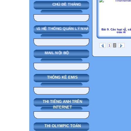
CHỦ ĐỀ THÁNG
SMAS HỆ THỐNG QUẢN LÝ NHÀ TRƯỜNG
Bài 9. Các loại rễ, c
của rễ
1
2
MAIL NỘI BỘ
THỐNG KÊ EMIS
THI TIẾNG ANH TRÊN
INTERNET
THI OLYMPIC TOÁN