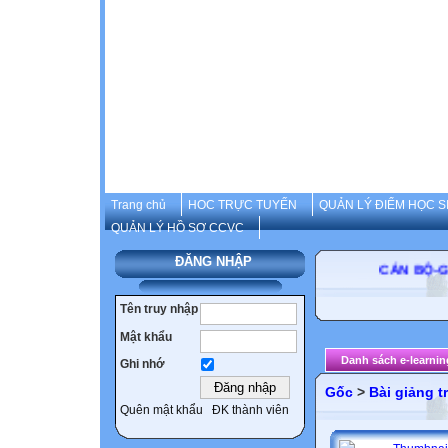
Trang chủ
HOC TRỰC TUYẾN
QUẢN LÝ ĐIỂM HỌC S
QUẢN LÝ HỒ SƠ CCVC
ĐĂNG NHẬP
CÁN BỘ-GIÁO
Tên truy nhập
Mật khẩu
Danh sách e-learnin
Ghi nhớ
Gốc
>
Bài giảng t
Quên mật khẩu
ĐK thành viên