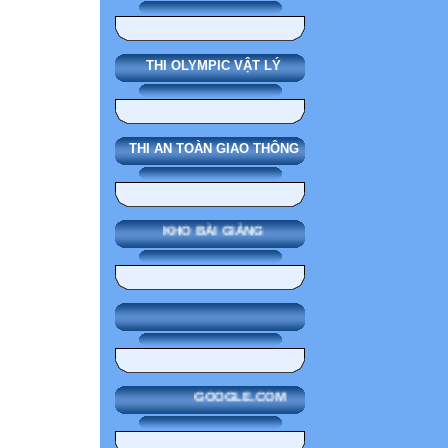
THI OLYMPIC VẬT LÝ
THI AN TOÀN GIAO THÔNG
KHO BÀI GIẢNG
GOOGLE.COM