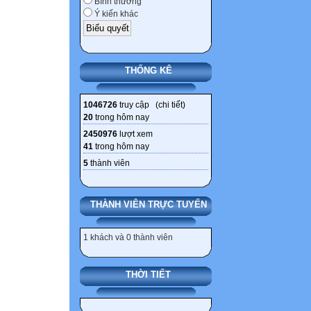
Bình thường
Ý kiến khác
THỐNG KÊ
1046726
truy cập (
chi tiết
)
20
trong hôm nay
2450976
lượt xem
41
trong hôm nay
5
thành viên
THÀNH VIÊN TRỰC TUYẾN
1 khách và 0 thành viên
THỜI TIẾT