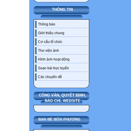
THÔNG TIN
Thông báo
Giới thiệu chung
Cơ cấu tổ chức
Thư viện ảnh
Hình ảnh hoạt động
Soạn bài trực tuyến
Các chuyên đề
CÔNG VĂN, QUYẾT ĐỊNH,
BÁO CHÍ, WEDSITE
BẠN BÈ BỐN PHƯƠNG